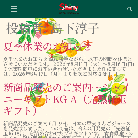
投稿者:
島下淳子
夏季休業のお知らせ
夏季休業のお知らせ 誠に勝手ながら、以下の期間を休業と
させていただきます。 2026年8月11日（火）～8月16日(日)
※休業期間中にお問い合わせいただきました件に関して
は、2026年8月17日（月）より順次ご対応させ […]
新商品発売のご案内～シャイ
ニーギフトKG-A（完熟紅玉
ギフト）
新商品発売のご案内 6月19日、日本の果実りんごジュース
を発売致しました。 この商品は、今年3月発売の「完熟紅
玉160g缶」を詰め合わせたプチギフトです。 青森県産・シ