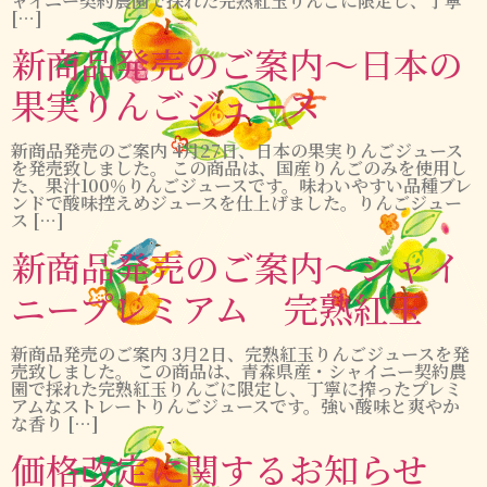
ャイニー契約農園で採れた完熟紅玉りんごに限定し、丁寧
[…]
新商品発売のご案内～日本の
果実りんごジュース
新商品発売のご案内 4月27日、日本の果実りんごジュース
を発売致しました。 この商品は、国産りんごのみを使用し
た、果汁100％りんごジュースです。味わいやすい品種ブレ
ンドで酸味控えめジュースを仕上げました。りんごジュー
ス […]
新商品発売のご案内～シャイ
ニープレミアム 完熟紅玉
新商品発売のご案内 3月2日、完熟紅玉りんごジュースを発
売致しました。 この商品は、青森県産・シャイニー契約農
園で採れた完熟紅玉りんごに限定し、丁寧に搾ったプレミ
アムなストレートりんごジュースです。強い酸味と爽やか
な香り […]
価格改定に関するお知らせ