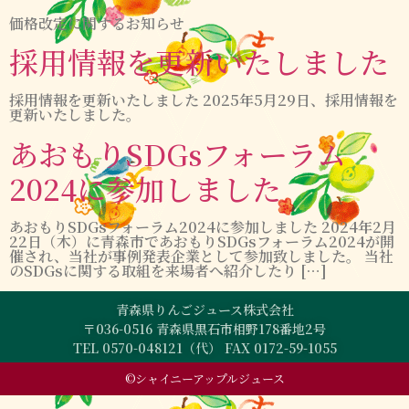
価格改定に関するお知らせ
採用情報を更新いたしました
採用情報を更新いたしました 2025年5月29日、採用情報を
更新いたしました。
あおもりSDGsフォーラム
2024に参加しました
あおもりSDGsフォーラム2024に参加しました 2024年2月
22日（木）に青森市であおもりSDGsフォーラム2024が開
催され、当社が事例発表企業として参加致しました。 当社
のSDGsに関する取組を来場者へ紹介したり […]
青森県りんごジュース株式会社
〒036-0516 青森県黒石市相野178番地2号
TEL 0570-048121（代） FAX 0172-59-1055
©シャイニーアップルジュース